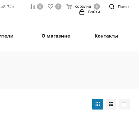
Корзина
кий, 74ж
Поиск
0
0
0
Войти
ители
О магазине
Контакты