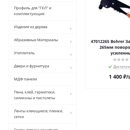
Профиль для "ГКЛ" и
комплектующие
Изделия из дерева
Абразивные Материалы
47012265 Bohrer 
265мм поворот
Утеплитель
усиленн
Двери и фурнитура
Достаточ
1 400
₽
/
МДФ панели
Пена, клей, герметики,
силиконы и пистолеты
Ленты клеющиеся, пленки,
сетки
Скотч, пленка защитная,