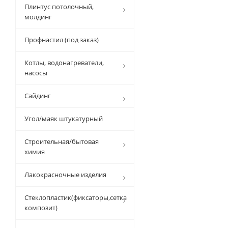
Плинтус потолочный,
молдинг
Профнастил (под заказ)
Котлы, водонагреватели,
насосы
Сайдинг
Угол/маяк штукатурный
Строительная/бытовая
химия
Лакокрасночные изделия
Стеклопластик(фиксаторы,сетка
композит)