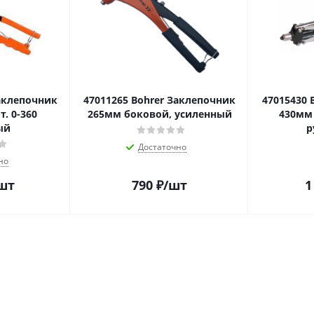
Заклепочник
47011265 Bohrer Заклепочник
47015430 
. 0-360
265мм боковой, усиленный
430мм
ый
р
Достаточно
но
шт
790
₽
/шт
1