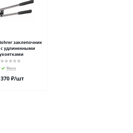
Bohrer заклепочник
 с удлиненными
укоятками
Мало
 370
₽
/шт