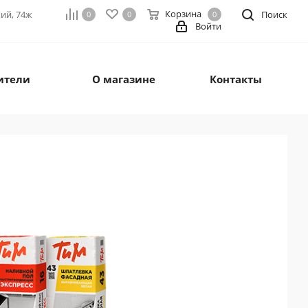
Корзина
кий, 74ж
Поиск
0
0
0
Войти
ители
О магазине
Контакты