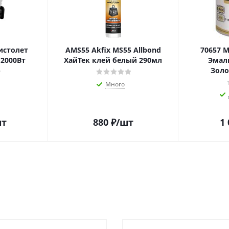
истолет
AMS55 Akfix MS55 Allbond
70657 
2000Вт
ХайТек клей белый 290мл
Эмал
Золо
Много
шт
880
₽
/шт
1