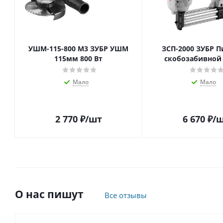
УШМ-115-800 М3 ЗУБР УШМ
ЗСП-2000 ЗУБР П
115мм 800 Вт
скобозабивной 
Мало
Мало
2 770
₽
/шт
6 670
₽
/
О нас пишут
Все отзывы