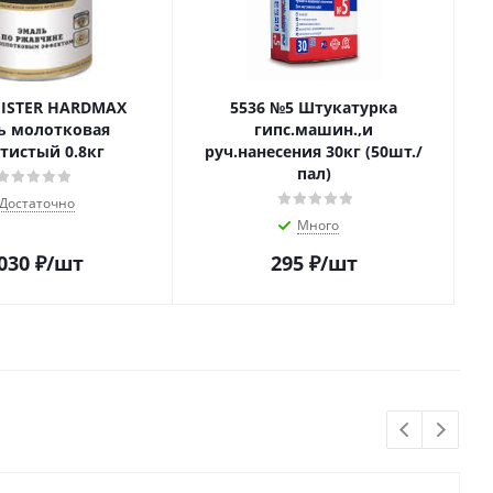
MISTER HARDMAX
5536 №5 Штукатурка
ь молотковая
гипс.машин.,и
тистый 0.8кг
руч.нанесения 30кг (50шт./
пал)
Достаточно
Много
 030
₽
/шт
295
₽
/шт