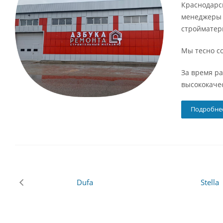
Краснодарск
менеджеры 
стройматер
Мы тесно с
За время р
высококаче
Подробне
Dufa
Stella