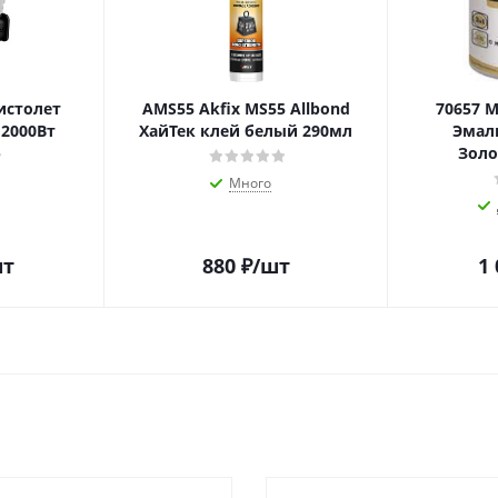
истолет
AMS55 Akfix MS55 Allbond
70657 
2000Вт
ХайТек клей белый 290мл
Эмал
Золо
Много
шт
880
₽
/шт
1