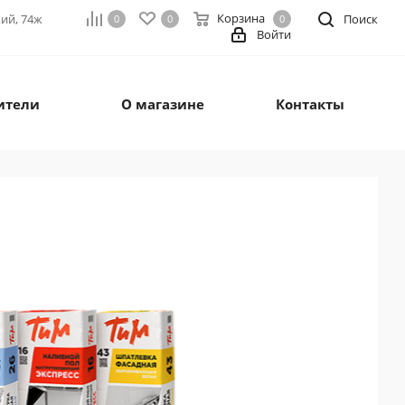
Корзина
кий, 74ж
Поиск
0
0
0
Войти
ители
О магазине
Контакты