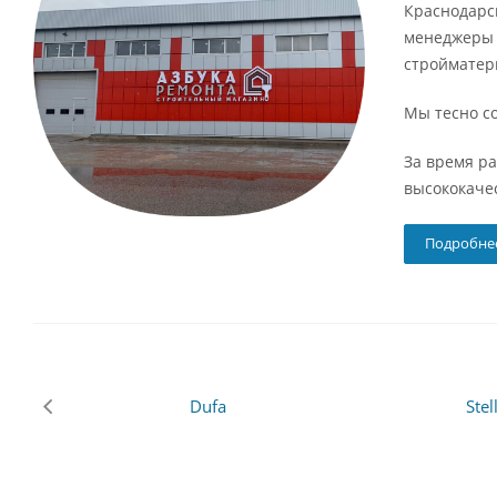
Краснодарск
менеджеры 
стройматер
Мы тесно с
За время р
высококаче
Подробне
Dufa
Stella