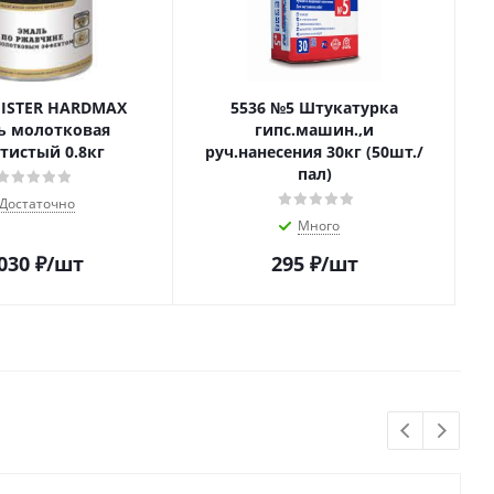
MISTER HARDMAX
5536 №5 Штукатурка
ь молотковая
гипс.машин.,и
тистый 0.8кг
руч.нанесения 30кг (50шт./
пал)
Достаточно
Много
 030
₽
/шт
295
₽
/шт