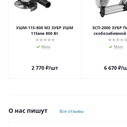
УШМ-115-800 М3 ЗУБР УШМ
ЗСП-2000 ЗУБР П
115мм 800 Вт
скобозабивной 
Мало
Мало
2 770
₽
/шт
6 670
₽
/
О нас пишут
Все отзывы