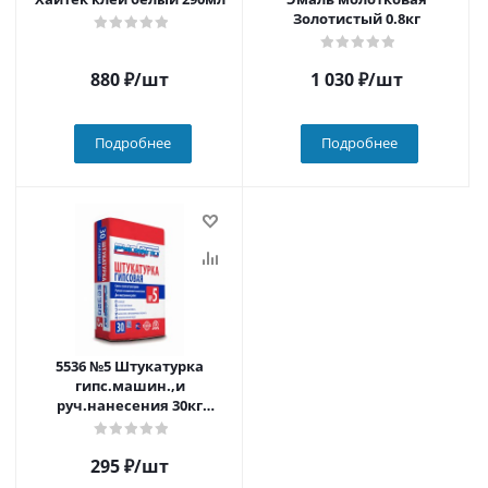
Золотистый 0.8кг
880
₽
/шт
1 030
₽
/шт
Подробнее
Подробнее
5536 №5 Штукатурка
гипс.машин.,и
руч.нанесения 30кг
(50шт./пал)
295
₽
/шт