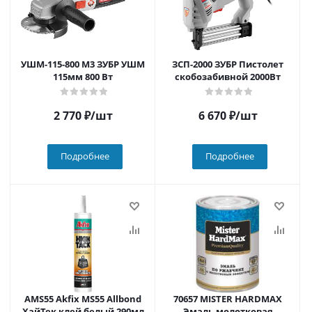
УШМ-115-800 М3 ЗУБР УШМ
ЗСП-2000 ЗУБР Пистолет
115мм 800 Вт
скобозабивной 2000Вт
2 770
₽
/шт
6 670
₽
/шт
Подробнее
Подробнее
AMS55 Akfix MS55 Allbond
70657 MISTER HARDMAX
ХайТек клей белый 290мл
Эмаль молотковая