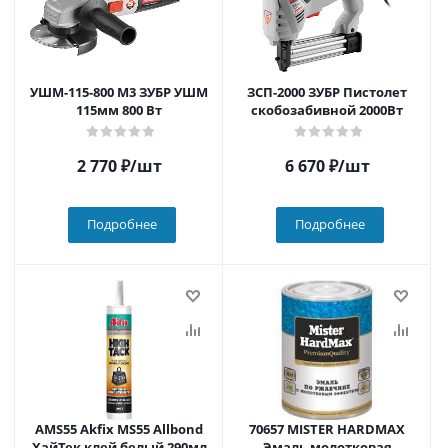
УШМ-115-800 М3 ЗУБР УШМ
ЗСП-2000 ЗУБР Пистолет
115мм 800 Вт
скобозабивной 2000Вт
2 770
₽
/шт
6 670
₽
/шт
Подробнее
Подробнее
AMS55 Akfix MS55 Allbond
70657 MISTER HARDMAX
ХайТек клей белый 290мл
Эмаль молотковая