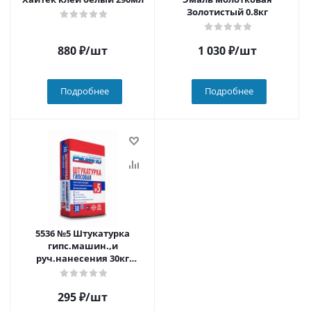
Золотистый 0.8кг
880
₽
/шт
1 030
₽
/шт
Подробнее
Подробнее
5536 №5 Штукатурка
гипс.машин.,и
руч.нанесения 30кг
(50шт./пал)
295
₽
/шт