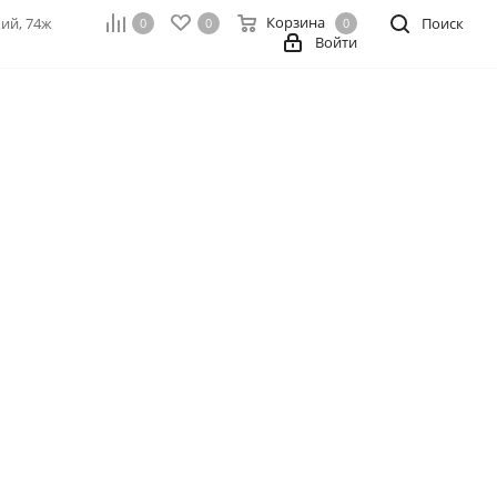
Корзина
кий, 74ж
Поиск
0
0
0
Войти