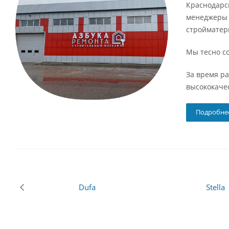
Краснодарск
менеджеры 
стройматер
Мы тесно с
За время р
высококаче
Подробне
Dufa
Stella