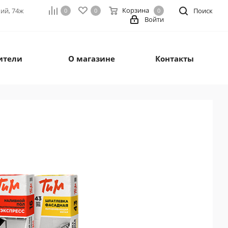
Корзина
кий, 74ж
Поиск
0
0
0
Войти
ители
О магазине
Контакты