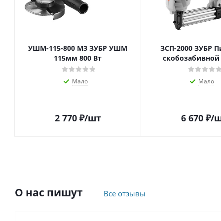
УШМ-115-800 М3 ЗУБР УШМ
ЗСП-2000 ЗУБР П
115мм 800 Вт
скобозабивной 
Мало
Мало
2 770
₽
/шт
6 670
₽
/
О нас пишут
Все отзывы