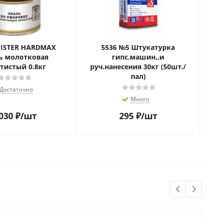
MISTER HARDMAX
5536 №5 Штукатурка
ь молотковая
гипс.машин.,и
тистый 0.8кг
руч.нанесения 30кг (50шт./
пал)
Достаточно
Много
 030
₽
/шт
295
₽
/шт