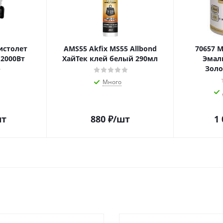
истолет
AMS55 Akfix MS55 Allbond
70657 
2000Вт
ХайТек клей белый 290мл
Эмал
Золо
Много
шт
880
₽
/шт
1