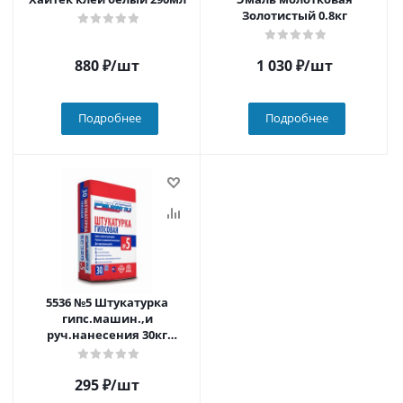
Золотистый 0.8кг
880
₽
/шт
1 030
₽
/шт
Подробнее
Подробнее
5536 №5 Штукатурка
гипс.машин.,и
руч.нанесения 30кг
(50шт./пал)
295
₽
/шт