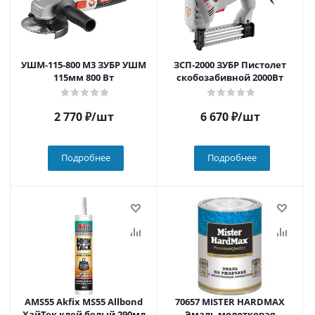
УШМ-115-800 М3 ЗУБР УШМ
ЗСП-2000 ЗУБР Пистолет
115мм 800 Вт
скобозабивной 2000Вт
2 770
₽
/шт
6 670
₽
/шт
Подробнее
Подробнее
AMS55 Akfix MS55 Allbond
70657 MISTER HARDMAX
ХайТек клей белый 290мл
Эмаль молотковая