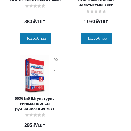
Золотистый 0.8кг
880
₽
/шт
1 030
₽
/шт
Подробнее
Подробнее
5536 №5 Штукатурка
гипс.машин.,и
руч.нанесения 30кг
(50шт./пал)
295
₽
/шт