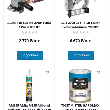
УШМ-115-800 М3 ЗУБР УШМ
ЗСП-2000 ЗУБР Пистолет
115мм 800 Вт
скобозабивной 2000Вт
2 770
₽
/шт
6 670
₽
/шт
Подробнее
Подробнее
AMS55 Akfix MS55 Allbond
70657 MISTER HARDMAX
ХайТек клей белый 290мл
Эмаль молотковая