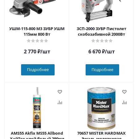
УШМ-115-800 М3 ЗУБР УШМ
ЗСП-2000 ЗУБР Пистолет
115мм 800 Вт
скобозабивной 2000Вт
2 770
₽
/шт
6 670
₽
/шт
Подробнее
Подробнее
AMS55 Akfix MS55 Allbond
70657 MISTER HARDMAX
ХайТек клей белый 290мл
Эмаль молотковая