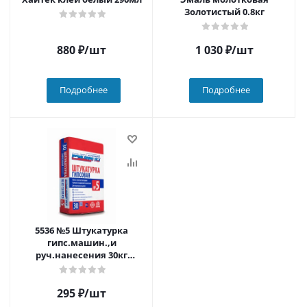
Золотистый 0.8кг
880
₽
/шт
1 030
₽
/шт
Подробнее
Подробнее
5536 №5 Штукатурка
гипс.машин.,и
руч.нанесения 30кг
(50шт./пал)
295
₽
/шт