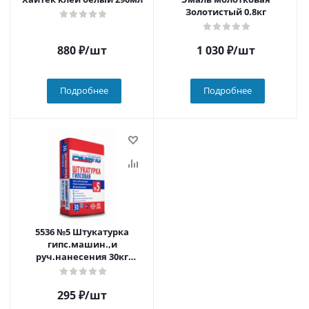
Золотистый 0.8кг
880
₽
/шт
1 030
₽
/шт
Подробнее
Подробнее
5536 №5 Штукатурка
гипс.машин.,и
руч.нанесения 30кг
(50шт./пал)
295
₽
/шт