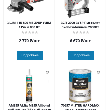
УШМ-115-800 М3 ЗУБР УШМ
ЗСП-2000 ЗУБР Пистолет
115мм 800 Вт
скобозабивной 2000Вт
2 770
₽
/шт
6 670
₽
/шт
Подробнее
Подробнее
AMS55 Akfix MS55 Allbond
70657 MISTER HARDMAX
ХайТек клей белый 290мл
Эмаль молотковая