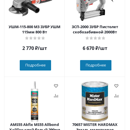
УШМ-115-800 М3 ЗУБР УШМ
ЗСП-2000 ЗУБР Пистолет
115мм 800 Вт
скобозабивной 2000Вт
2 770
₽
/шт
6 670
₽
/шт
Подробнее
Подробнее
AMS55 Akfix MS55 Allbond
70657 MISTER HARDMAX
ХайТек клей белый 290мл
Эмаль молотковая