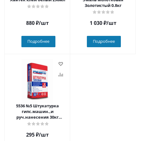
Золотистый 0.8кг
880
₽
/шт
1 030
₽
/шт
Подробнее
Подробнее
5536 №5 Штукатурка
гипс.машин.,и
руч.нанесения 30кг
(50шт./пал)
295
₽
/шт