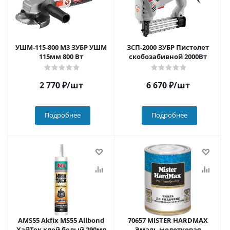
УШМ-115-800 М3 ЗУБР УШМ
ЗСП-2000 ЗУБР Пистолет
115мм 800 Вт
скобозабивной 2000Вт
2 770
₽
/шт
6 670
₽
/шт
Подробнее
Подробнее
AMS55 Akfix MS55 Allbond
70657 MISTER HARDMAX
ХайТек клей белый 290мл
Эмаль молотковая