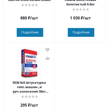
Золотистый 0.8кг
880
₽
/шт
1 030
₽
/шт
Подробнее
Подробнее
5536 №5 Штукатурка
гипс.машин.,и
руч.нанесения 30кг
(50шт./пал)
295
₽
/шт